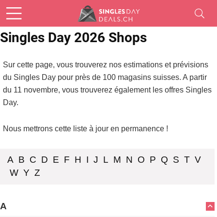
Singles Day 2026 Shops
Sur cette page, vous trouverez nos estimations et prévisions
du Singles Day pour près de 100 magasins suisses. A partir
du 11 novembre, vous trouverez également les offres Singles
Day.
Nous mettrons cette liste à jour en permanence !
A
B
C
D
E
F
H
I
J
L
M
N
O
P
Q
S
T
V
W
Y
Z
A