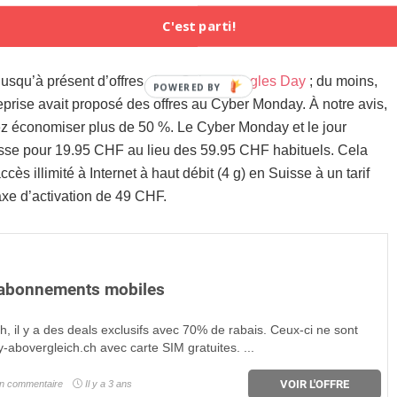
C'est parti!
u ces offres au Singles Day
jusqu’à présent d’offres chez Salt au
Singles Day
; du moins,
POWERED BY
eprise avait proposé des offres au Cyber Monday. À notre avis,
iez économiser plus de 50 %. Le Cyber Monday et le jour
isse pour 19.95 CHF au lieu des 59.95 CHF habituels. Cela
cès illimité à Internet à haut débit (4 g) en Suisse à un tarif
axe d’activation de 49 CHF.
 abonnements mobiles
, il y a des deals exclusifs avec 70% de rabais. Ceux-ci ne sont
-abovergleich.ch avec carte SIM gratuites. ...
VOIR L'OFFRE
n commentaire
Il y a 3 ans