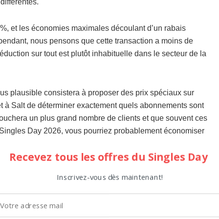
différentes.
0 %, et les économies maximales découlant d’un rabais
ependant, nous pensons que cette transaction a moins de
uction sur tout est plutôt inhabituelle dans le secteur de la
us plausible consistera à proposer des prix spéciaux sur
 à Salt de déterminer exactement quels abonnements sont
a touchera un plus grand nombre de clients et que souvent ces
le Singles Day 2026, vous pourriez probablement économiser
 offres aussi importantes, il peut toujours arriver que l’offre
Recevez tous les offres du Singles Day
Inscrivez-vous dès maintenant!
frir au Singles Day 2026 un smartphone avec abonnement à un
ment sera disponible au meilleur prix ; les économies sont