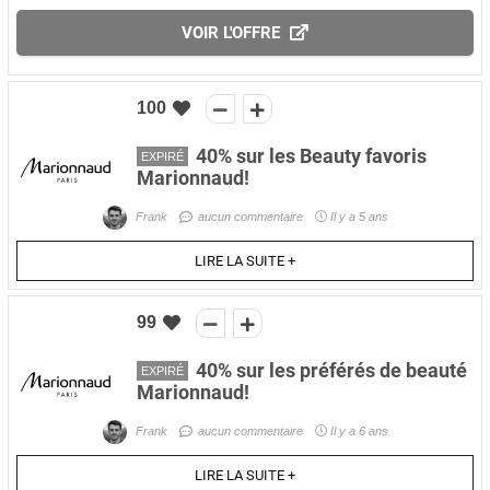
VOIR L'OFFRE
100
40% sur les Beauty favoris
EXPIRÉ
Marionnaud!
Frank
aucun commentaire
Il y a 5 ans
LIRE LA SUITE +
99
40% sur les préférés de beauté
EXPIRÉ
Marionnaud!
Frank
aucun commentaire
Il y a 6 ans
LIRE LA SUITE +