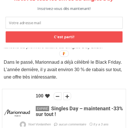
Inscrivez-vous dès maintenant!
Nous n’avons trouvé aucune information sur les offres
précédentes de Marionnaud pour le Singles Day. Nous
avons cependant pu économiser chez
Douglas
et
Import
Parfumerie
, qui sont de sérieux concurrents de Marionnaud
C'est parti!
en Suisse. Le magasin suivra probablement cette année et
lancera sa première affaire au Singles Day 2026.
Dans le passé, Marionnaud a déjà célébré le Black Friday.
L’année dernière, il y avait environ 30 % de rabais sur tout,
une offre très intéressante.
100
Singles Day – maintenant -33%
EXPIRÉ
sur tout !
Noel Vonlanthen
aucun commentaire
Il y a 3 ans