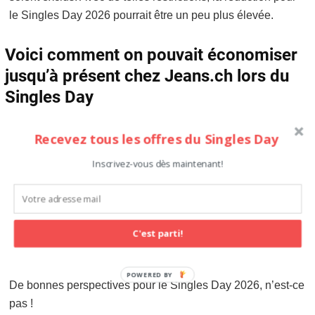
le Singles Day 2026 pourrait être un peu plus élevée.
Voici comment on pouvait économiser
jusqu’à présent chez Jeans.ch lors du
Singles Day
Recevez tous les offres du Singles Day
L’année dernière, Jeans.ch avait également participé au
Singles Day. Les clients pouvaient économiser 11 % sur
Inscrivez-vous dès maintenant!
leurs achats. Rien n’a été exclu de la promotion, ainsi
même les articles déjà réduits avaient bénéficié d’une
remise supplémentaire. L’offre n’était valable que le jour
même du Singles Day et les clients devaient entrer un
C'est parti!
code.
POWERED BY
De bonnes perspectives pour le Singles Day 2026, n’est-ce
pas !