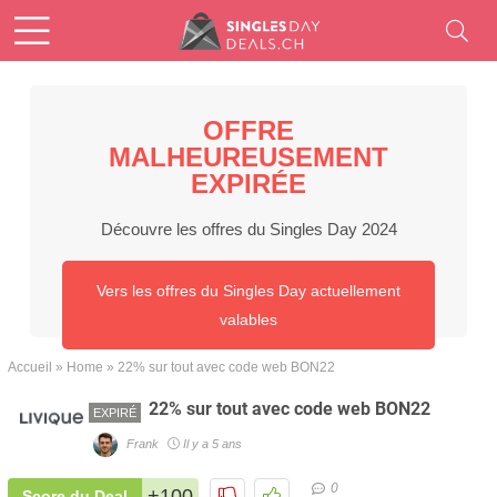
OFFRE
MALHEUREUSEMENT
EXPIRÉE
Découvre les offres du Singles Day 2024
Vers les offres du Singles Day actuellement
valables
Accueil
»
Home
»
22% sur tout avec code web BON22
22% sur tout avec code web BON22
EXPIRÉ
Frank
Il y a 5 ans
0
+100
Score du Deal