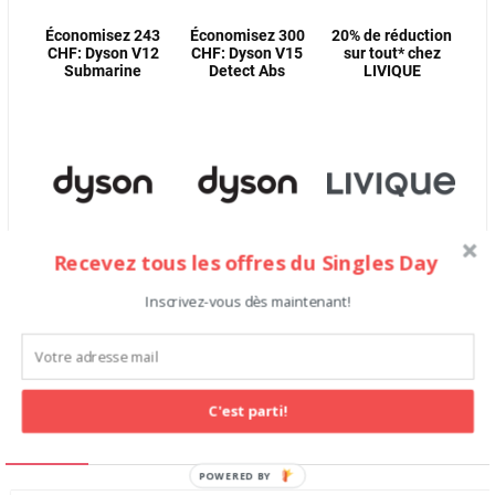
Économisez 243
Économisez 300
20% de réduction
CHF: Dyson V12
CHF: Dyson V15
sur tout* chez
Submarine
Detect Abs
LIVIQUE
Recevez tous les offres du Singles Day
Obtenez le V8
Obtenez le V10
25% sur tout chez
Total Clean pour
Submarine pour
livique.ch
Inscrivez-vous dès maintenant!
299 CHF
399 CHF
C'est parti!
Shops
POWERED BY