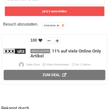
Konkurrenten am 11. November versuchen zu unterbieten.
Jetzt anmelden
Aus diesem Grund kann es sinnvoll sein, auf der Suche
nach günstigen Möbeln gleich mehreren Shops einen
Besuch abzustatten.
POWERED BY
100
11% auf viele Online Only
ABGELAUFEN
Artikel
Julian Zrotz
Keine Kommentare
Vor 3 Jahren
ZUM DEAL
Bekannt durch