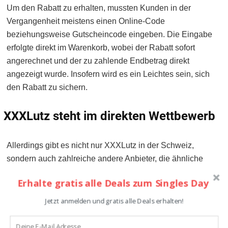
Um den Rabatt zu erhalten, mussten Kunden in der
Vergangenheit meistens einen Online-Code
beziehungsweise Gutscheincode eingeben. Die Eingabe
erfolgte direkt im Warenkorb, wobei der Rabatt sofort
angerechnet und der zu zahlende Endbetrag direkt
angezeigt wurde. Insofern wird es ein Leichtes sein, sich
den Rabatt zu sichern.
XXXLutz steht im direkten Wettbewerb
Allerdings gibt es nicht nur XXXLutz in der Schweiz,
sondern auch zahlreiche andere Anbieter, die ähnliche
Produkte führen. Besonders nennenswert sind zum
Erhalte gratis alle Deals zum Singles Day
Beispiel
Möbel Pfister
,
mutoni möbel
oder
IKEA
.
Jetzt anmelden und gratis alle Deals erhalten!
Da auch diese Anbieter dem Singles Day nicht abgeneigt
sind, dürfte es spannend werden, wie sich die