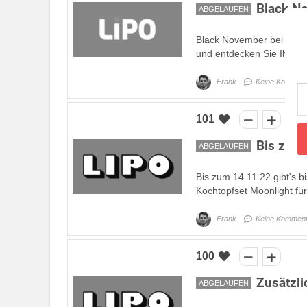
Black No
ABGELAUFEN
Black November bei LIPO 
und entdecken Sie Ihre n
Frank
Keine Komment
101
Bis zu 2
ABGELAUFEN
Bis zum 14.11.22 gibt's b
Kochtopfset Moonlight fü
Frank
Keine Komment
100
Zusätzli
ABGELAUFEN