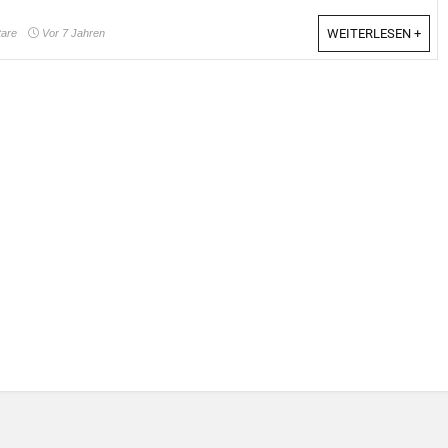
WEITERLESEN +
are
Vor 7 Jahren