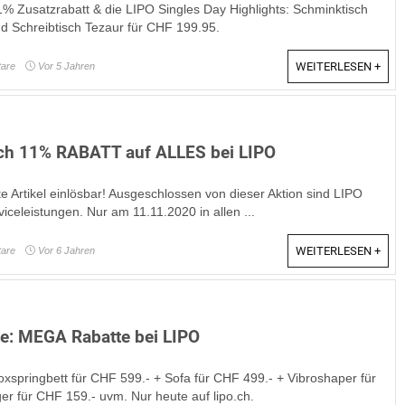
1% Zusatzrabatt & die LIPO Singles Day Highlights: Schminktisch
 Schreibtisch Tezaur für CHF 199.95.
WEITERLESEN +
are
Vor 5 Jahren
ich 11% RABATT auf ALLES bei LIPO
te Artikel einlösbar! Ausgeschlossen von dieser Aktion sind LIPO
viceleistungen. Nur am 11.11.2020 in allen ...
WEITERLESEN +
are
Vor 6 Jahren
e: MEGA Rabatte bei LIPO
springbett für CHF 599.- + Sofa für CHF 499.- + Vibroshaper für
r für CHF 159.- uvm. Nur heute auf lipo.ch.