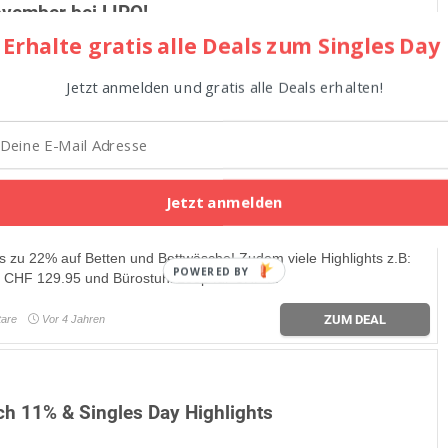
vember bei LIPO!
Erhalte gratis alle Deals zum Singles Day
heisst: Top-Möbel zu unschlagbaren Preisen. Schauen Sie vorbei
euen Lieblingsstücke.
Jetzt anmelden und gratis alle Deals erhalten!
ZUM DEAL
are
Vor 3 Jahren
Jetzt anmelden
2% auf Betten & Bettwäsche!
is zu 22% auf Betten und Bettwäsche! Zudem viele Highlights z.B:
POWERED BY
r CHF 129.95 und Bürostuhl Loop für CHF ...
ZUM DEAL
are
Vor 4 Jahren
ch 11% & Singles Day Highlights