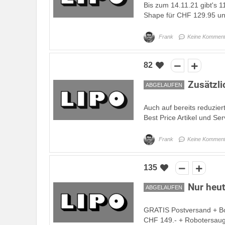
Bis zum 14.11.21 gibt's 1
Shape für CHF 129.95 und
Frank
Keine Komment
82
Zusätzl
ABGELAUFEN
Auch auf bereits reduzier
Best Price Artikel und Ser
Frank
Keine Komment
135
Nur heut
ABGELAUFEN
GRATIS Postversand + Box
CHF 149.- + Robotersauge