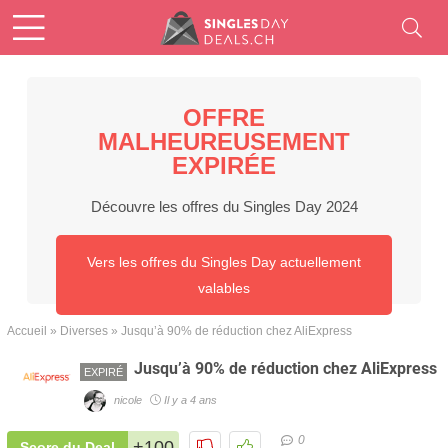
OFFRE
MALHEUREUSEMENT
EXPIRÉE
Découvre les offres du Singles Day 2024
Vers les offres du Singles Day actuellement
valables
Accueil
»
Diverses
»
Jusqu’à 90% de réduction chez AliExpress
Jusqu’à 90% de réduction chez AliExpress
EXPIRÉ
nicole
Il y a 4 ans
0
+100
Score du Deal