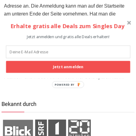
Adresse an. Die Anmeldung kann man auf der Startseite
am unteren Ende der Seite vornehmen. Hat man die
Anmeldung bestätigt, erhält man nicht nur exklusive
Erhalte gratis alle Deals zum Singles Day
Angebote, sondern auch einen 10 Prozent-Gutschein für
Jetzt anmelden und gratis alle Deals erhalten!
den nächsten Einkauf im Online-Shop. Den Gutscheincode
kann man dann bei der nächsten Bestellung einfach
während des Bestellvorgangs eingeben. Der Rabatt wird
sofort abgezogen und man zahlt effektiv 10 Prozent
Jetzt anmelden
weniger. Eine tolle Sache, mit der man beim Kauf von
Fashion- und Mode-Artikeln sehr viel Geld sparen kann.
POWERED BY
Bekannt durch