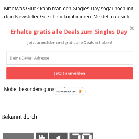
Mit etwas Glück kann man den Singles Day sogar noch mit
dem Newsletter-Gutschein kombinieren. Meldet man sich
für den Newsletter an, dann erhält man bei erstmaliger
Erhalte gratis alle Deals zum Singles Day
Anmeldung in einem Atemzug einen Gutschein im Wert von
CHF 10.- als Willkommensbonus. Der Mindestbestellwert
Jetzt anmelden und gratis alle Deals erhalten!
beträgt CHF 50.-. Einfach die E-Mail-Adresse angeben,
Newsletter abonnieren und den Gutschein anschliessend
im Warenkorb einlösen.
Tipp:
Zusätzlich Sparpotenzial
findet man in der Kategorie „TOP DEALS“. Diese entspricht
Jetzt anmelden
der Sale-Kategorie in anderen Shops. In dieser werden
Möbel besonders günstig abverkauft.
POWERED BY
Bekannt durch