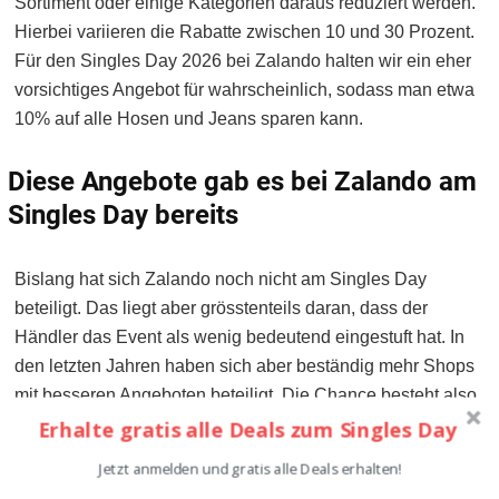
Sortiment oder einige Kategorien daraus reduziert werden.
Hierbei variieren die Rabatte zwischen 10 und 30 Prozent.
Für den Singles Day 2026 bei Zalando halten wir ein eher
vorsichtiges Angebot für wahrscheinlich, sodass man etwa
10% auf alle Hosen und Jeans sparen kann.
Diese Angebote gab es bei Zalando am
Singles Day bereits
Bislang hat sich Zalando noch nicht am Singles Day
beteiligt. Das liegt aber grösstenteils daran, dass der
Händler das Event als wenig bedeutend eingestuft hat. In
den letzten Jahren haben sich aber beständig mehr Shops
mit besseren Angeboten beteiligt. Die Chance besteht also,
Erhalte gratis alle Deals zum Singles Day
dass sich am Singles Day 2026 auch Zalando zu einem
Deal wagt.
Jetzt anmelden und gratis alle Deals erhalten!