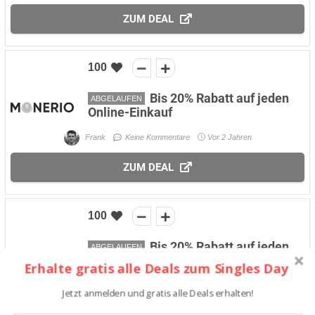
ZUM DEAL
100
Bis 20% Rabatt auf jeden
ABGELAUFEN
Online-Einkauf
Frank
Keine Kommentare
Vor 2 Jahren
ZUM DEAL
100
Bis 20% Rabatt auf jeden
ABGELAUFEN
Online-Einkauf
Erhalte gratis alle Deals zum Singles Day
Frank
Keine Kommentare
Vor 2 Jahren
Jetzt anmelden und gratis alle Deals erhalten!