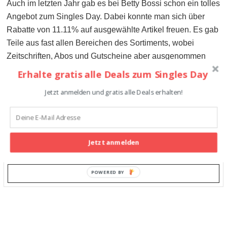
Auch im letzten Jahr gab es bei Betty Bossi schon ein tolles
Angebot zum Singles Day. Dabei konnte man sich über
Rabatte von 11.11% auf ausgewählte Artikel freuen. Es gab
Teile aus fast allen Bereichen des Sortiments, wobei
Zeitschriften, Abos und Gutscheine aber ausgenommen
waren.
Erhalte gratis alle Deals zum Singles Day
Jetzt anmelden und gratis alle Deals erhalten!
101
11.11% Rabatt auf das
ABGELAUFEN
gesamte Betty Bossi Sortiment
Jetzt anmelden
Frank
Keine Kommentare
Vor 4 Jahren
POWERED BY
WEITERLESEN +