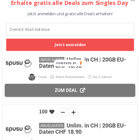
Daten CHF 18.90
Erhalte gratis alle Deals zum Singles Day
Frank
Keine Kommentare
Vor 2 Jahren
Jetzt anmelden und gratis alle Deals erhalten!
ZUM DEAL
Jetzt anmelden
99
Unlim. in CH | 20GB EU-
ABGELAUFEN
POWERED BY
Daten CHF 18.90
Frank
Keine Kommentare
Vor 2 Jahren
ZUM DEAL
100
Unlim. in CH | 20GB EU-
ABGELAUFEN
Daten CHF 18.90