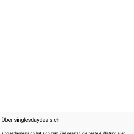
Über singlesdaydeals.ch
singlesdaydeals.ch hat sich zum Ziel gesetzt, die beste Auflistung aller