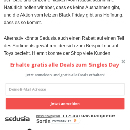
Natürlich hoffen wir aber, dass es keine Ausnahmen gibt,
und die Aktion vom letzten Black Friday gibt uns Hoffnung,
dass es so kommt.
Alternativ könnte Sedusia auch einen Rabatt auf einen Teil
des Sortiments gewähren, der sich zum Beispiel nur auf
Toys bezieht. Hiermit könnte der Shop viele Kunden
ansprechen, wenn die Kategorie klug gewählt ist. So sind
Erhalte gratis alle Deals zum Singles Day
höhere Rabatte von bis zu 35% möglich, und mit einer
Jetzt anmelden und gratis alle Deals erhalten!
klugen Auswahl und wenigen Ausnahmen erfreut dieser
Deal die Kunden am Singles Day 2026 ebenso.
65
Jetzt anmelden
11% auf das komplette
ABGELAUFEN
Sortiment
POWERED BY