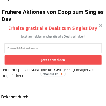
Frühere Aktionen von Coop zum Singles
Day
Erhalte gratis alle Deals zum Singles Day
Soweit wir wissen, hat Coop sich bisher nicht am Singles
Jetzt anmelden und gratis alle Deals erhalten!
Day beteiligt. Dafür konnte man aber am
Black Friday
schon einige Sonderangebote finden. Ein Highlight waren
zum Beispiel 33% Rabatt auf Frischfleisch an der Theke,
und Produkte von Nivea gab es um 50% sowie Weine um
Jetzt anmelden
22% reduziert. Kaffeetrinker konnten sich zudem noch über
eine Nespresso-Maschine um CHF 100.- günstiger als
POWERED BY
regulär freuen.
Bekannt durch