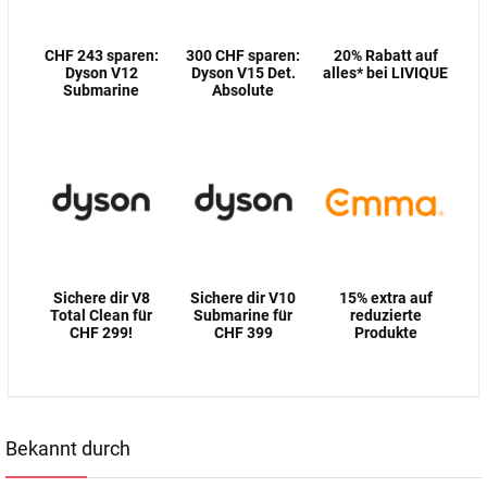
CHF 243 sparen:
300 CHF sparen:
20% Rabatt auf
Dyson V12
Dyson V15 Det.
alles* bei LIVIQUE
Submarine
Absolute
Sichere dir V8
Sichere dir V10
15% extra auf
Total Clean für
Submarine für
reduzierte
CHF 299!
CHF 399
Produkte
Bekannt durch