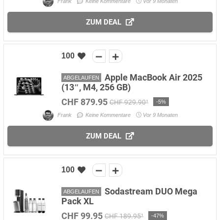
Frank
Keine Kommentare
Vor 9 Monaten
ZUM DEAL
100
Apple MacBook Air 2025
ABGELAUFEN
(13″, M4, 256 GB)
CHF 879.95
CHF 929.90¹
-5%
Frank
Keine Kommentare
Vor 9 Monaten
ZUM DEAL
100
Sodastream DUO Mega
ABGELAUFEN
Pack XL
CHF 99.95
CHF 189.95¹
-47%