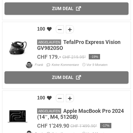
ZUM DEAL
100
TefalPro Express Vision
ABGELAUFEN
GV9820SO
CHF 179.-
CHF 219.95¹
-19%
Frank
Keine Kommentare
Vor 9 Monaten
ZUM DEAL
100
Apple MacBook Pro 2024
ABGELAUFEN
(14″, M4, 512GB)
CHF 1’249.90
CHF 1’499.90¹
-17%