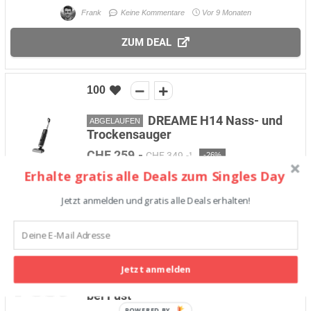
Frank
Keine Kommentare
Vor 9 Monaten
ZUM DEAL
100
DREAME H14 Nass- und
ABGELAUFEN
Trockensauger
CHF 259.-
CHF 349.-¹
-26%
Erhalte gratis alle Deals zum Singles Day
Frank
Keine Kommentare
Vor 9 Monaten
Jetzt anmelden und gratis alle Deals erhalten!
ZUM DEAL
100
Jetzt anmelden
Pre Black Friday Aktionen
ABGELAUFEN
bei Fust
POWERED BY