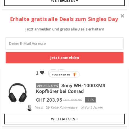
WEITERLESEN +
100
Erhalte gratis alle Deals zum Singles Day
Bis zu 70 % Rabatt bei Ali
Jetzt anmelden und gratis alle Deals erhalten!
ABGELAUFEN
Express
Vossi
Keine Kommentare
Vor 5 Jahren
WEITERLESEN +
Jetzt anmelden
1
POWERED BY
Sony WH-1000XM3
ABGELAUFEN
Kopfhörer bei Conrad
CHF 203.95
CHF 229.95
-11%
Vossi
Keine Kommentare
Vor 5 Jahren
WEITERLESEN +