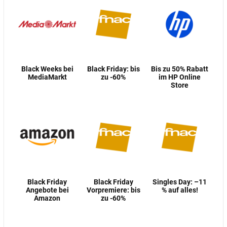
Black Weeks bei
Black Friday: bis
Bis zu 50% Rabatt
MediaMarkt
zu -60%
im HP Online
Store
Black Friday
Black Friday
Singles Day: –11
Angebote bei
Vorpremiere: bis
% auf alles!
Amazon
zu -60%