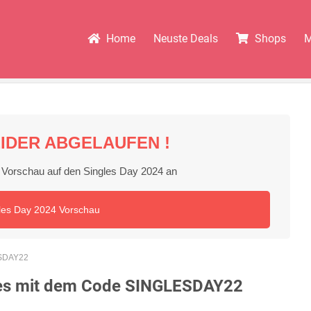
Home
Neuste Deals
Shops
M
IDER ABGELAUFEN !
ie Vorschau auf den Singles Day 2024 an
les Day 2024 Vorschau
ESDAY22
les mit dem Code SINGLESDAY22