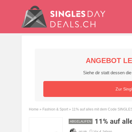
ANGEBOT LE
Siehe dir statt dessen d
Zur Sing
Home
»
Fashion & Sport
»
11% auf alles mit dem Code SINGL
11% auf al
ABGELAUFEN
nicole
Vor 4 Jahren