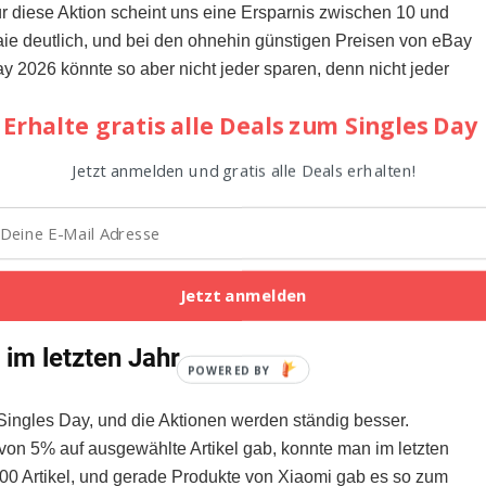
r diese Aktion scheint uns eine Ersparnis zwischen 10 und
ie deutlich, und bei den ohnehin günstigen Preisen von eBay
y 2026 könnte so aber nicht jeder sparen, denn nicht jeder
n Geräte.
Erhalte gratis alle Deals zum Singles Day
an diesem Tag etwas kauft, einen gewissen Betrag
Jetzt anmelden und gratis alle Deals erhalten!
in oder sich proportional zum Kaufpreis verhalten. Hier sind
 die Belohnung auf unzählige Weisen gestalten kann. Wir
ür den Singles Day 2026, weil die Verkäufer einen Artikel häufig
. Mit dieser Aktion würde die Nachfrage steigen, und man
Jetzt anmelden
 liebäugelt.
im letzten Jahr
POWERED BY
 Singles Day, und die Aktionen werden ständig besser.
von 5% auf ausgewählte Artikel gab, konnte man im letzten
1000 Artikel, und gerade Produkte von Xiaomi gab es so zum