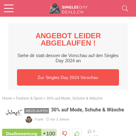
ANGEBOT LEIDER
ABGELAUFEN !
Siehe dir statt dessen die Vorschau auf den Singles
Day 2024 an
Zur Singles Day 2024 Vorschau
Home
»
Fashion & Sport
»
30% auf Mode, Schuhe & Wäsche
30% auf Mode, Schuhe & Wäsche
ABGELAUFEN
Frank
Vor 3 Jahren
0
+100
Dealbewertung