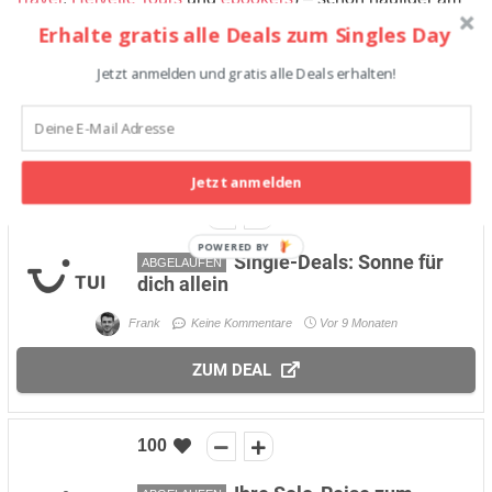
Black Friday beteiligt hat. Beispielsweise konnte man
Erhalte gratis alle Deals zum Singles Day
während der letzten Black Week einen Rabatt von bis zu
Jetzt anmelden und gratis alle Deals erhalten!
500 Franken auf ausgewählte Reiseangebote ergattern.
Eine Vergünstigung am Cyber Monday 2026 halten wir
ebenfalls für denkbar.
Jetzt anmelden
100
POWERED BY
Single-Deals: Sonne für
ABGELAUFEN
dich allein
Frank
Keine Kommentare
Vor 9 Monaten
ZUM DEAL
100